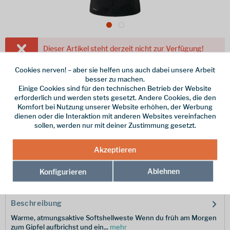
Dieser Artikel steht derzeit nicht zur Verfügung!
119,90 € *
Cookies nerven! – aber sie helfen uns auch dabei unsere Arbeit
besser zu machen.
inkl. MwSt.
/ Versandkostenfrei!
Einige Cookies sind für den technischen Betrieb der Website
erforderlich und werden stets gesetzt. Andere Cookies, die den
Farbe
Komfort bei Nutzung unserer Website erhöhen, der Werbung
dienen oder die Interaktion mit anderen Websites vereinfachen
Größe
sollen, werden nur mit deiner Zustimmung gesetzt.
Merken
Akzeptieren
Ablehnen
Hersteller-Nr.:
Konfigurieren
ME-001126-01004-14
Beschreibung
Warme, atmungsaktive Softshellweste Wenn du früh am Morgen
zum Gipfel aufbrichst und ein...
mehr