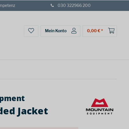
ompetenz
030 322966 200
Mein Konto
0,00 € *
ipment
ded Jacket