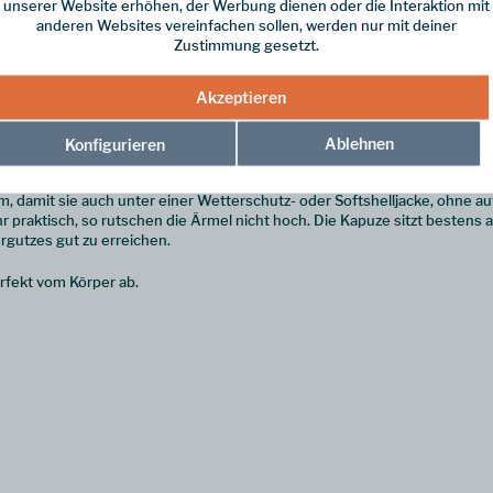
unserer Website erhöhen, der Werbung dienen oder die Interaktion mit
anderen Websites vereinfachen sollen, werden nur mit deiner
Zustimmung gesetzt.
Akzeptieren
cejacke für alpine Abenteuer
Kapuze aus schnell feuchtigkeitsleitendem Pontetorto® Tecnostretch hat
Ablehnen
Konfigurieren
eit aus und ist es auch!
rm, damit sie auch unter einer Wetterschutz- oder Softshelljacke, ohne a
 praktisch, so rutschen die Ärmel nicht hoch. Die Kapuze sitzt bestens
rgutzes gut zu erreichen.
erfekt vom Körper ab.