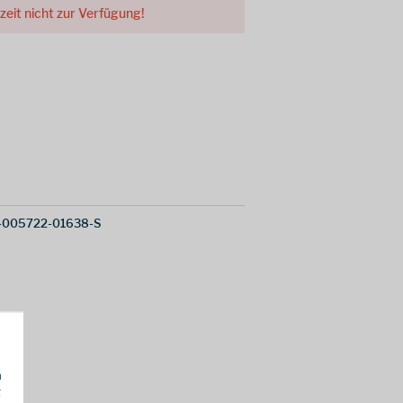
rzeit nicht zur Verfügung!
-005722-01638-S
h
g