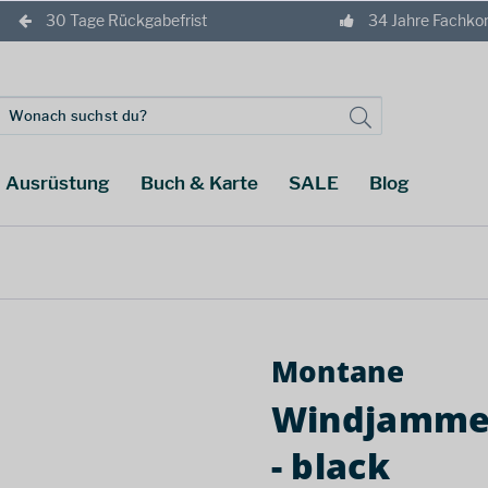
30 Tage Rückgabefrist
34 Jahre Fachk
Ausrüstung
Buch & Karte
SALE
Blog
Montane
Windjammer
- black