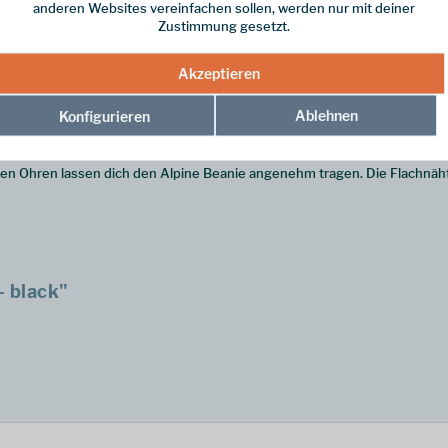
anderen Websites vereinfachen sollen, werden nur mit deiner
Zustimmung gesetzt.
Akzeptieren
Ablehnen
Konfigurieren
ontane besteht vollständig aus Gore WINDSTOPPER, liegt eng an und is
den Ohren lassen dich den Alpine Beanie angenehm tragen. Die Flachnäht
 black"