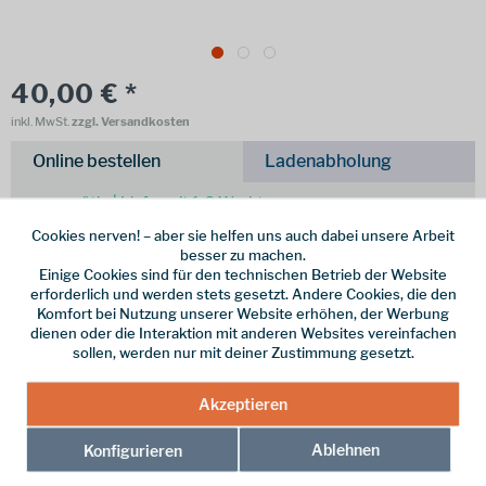
40,00 € *
inkl. MwSt.
zzgl. Versandkosten
Online bestellen
Ladenabholung
vorrätig | Lieferzeit 1-3 Werktage
Cookies nerven! – aber sie helfen uns auch dabei unsere Arbeit
In den
Warenkorb
besser zu machen.
Einige Cookies sind für den technischen Betrieb der Website
erforderlich und werden stets gesetzt. Andere Cookies, die den
Merken
Komfort bei Nutzung unserer Website erhöhen, der Werbung
dienen oder die Interaktion mit anderen Websites vereinfachen
Hersteller-Nr.:
HCETCBLAO21
sollen, werden nur mit deiner Zustimmung gesetzt.
weitere Modelle:
Akzeptieren
Ablehnen
Konfigurieren