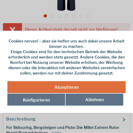
Dieser Artikel steht derzeit nicht zur Verfügung!
Cookies nerven! – aber sie helfen uns auch dabei unsere Arbeit
169,99 € *
besser zu machen.
inkl. MwSt.
/ Versandkostenfrei!
Einige Cookies sind für den technischen Betrieb der Website
erforderlich und werden stets gesetzt. Andere Cookies, die den
Farbe
Komfort bei Nutzung unserer Website erhöhen, der Werbung
dienen oder die Interaktion mit anderen Websites vereinfachen
Größe
sollen, werden nur mit deiner Zustimmung gesetzt.
Akzeptieren
Merken
Ablehnen
Konfigurieren
Hersteller-Nr.:
MIV8625-9588-S
Beschreibung
Für Skitouring, Bergsteigen und Piste: Die Millet Extrem Rutor
Shield Pant mit hohem...
mehr