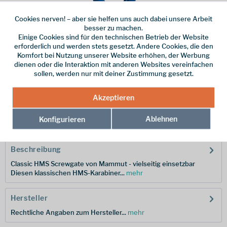
Cookies nerven! – aber sie helfen uns auch dabei unsere Arbeit
besser zu machen.
Einige Cookies sind für den technischen Betrieb der Website
Dieser Artikel steht derzeit nicht zur Verfügung!
erforderlich und werden stets gesetzt. Andere Cookies, die den
Komfort bei Nutzung unserer Website erhöhen, der Werbung
16,00 € *
dienen oder die Interaktion mit anderen Websites vereinfachen
sollen, werden nur mit deiner Zustimmung gesetzt.
inkl. MwSt.
zzgl. Versandkosten
Merken
Akzeptieren
Hersteller-Nr.:
2040-02470-1550-1
Ablehnen
Konfigurieren
Beschreibung
Classic HMS Screwgate von Mammut - vielseitig einsetzbar
Diesen klassischen HMS-Karabiner...
mehr
Hersteller
Rechtliche Angaben zum Hersteller...
mehr