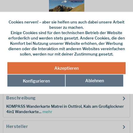
Cookies nerven! – aber sie helfen uns auch dabei unsere Arbeit
besser zu machen.
Einige Cookies sind für den technischen Betrieb der Website
Dieser Artikel steht derzeit nicht zur Verfügung!
erforderlich und werden stets gesetzt. Andere Cookies, die den
Komfort bei Nutzung unserer Website erhöhen, der Werbung
14,95 € *
dienen oder die Interaktion mit anderen Websites vereinfachen
sollen, werden nur mit deiner Zustimmung gesetzt.
inkl. MwSt.
zzgl. Versandkosten
Merken
Akzeptieren
Hersteller-Nr.:
9783991542742
Ablehnen
Konfigurieren
Beschreibung
KOMPASS Wanderkarte Matrei in Osttirol, Kals am Großglockner
4in1 Wanderkarte...
mehr
Hersteller