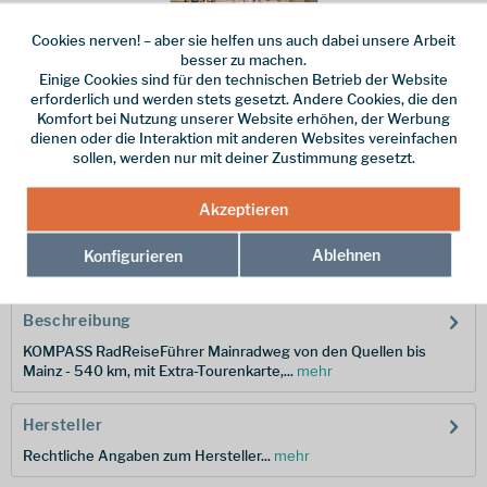
Cookies nerven! – aber sie helfen uns auch dabei unsere Arbeit
besser zu machen.
Einige Cookies sind für den technischen Betrieb der Website
Dieser Artikel steht derzeit nicht zur Verfügung!
erforderlich und werden stets gesetzt. Andere Cookies, die den
Komfort bei Nutzung unserer Website erhöhen, der Werbung
16,95 € *
dienen oder die Interaktion mit anderen Websites vereinfachen
sollen, werden nur mit deiner Zustimmung gesetzt.
inkl. MwSt.
zzgl. Versandkosten
Merken
Akzeptieren
Hersteller-Nr.:
9783990447680
Ablehnen
Konfigurieren
Beschreibung
KOMPASS RadReiseFührer Mainradweg von den Quellen bis
Mainz - 540 km, mit Extra-Tourenkarte,...
mehr
Hersteller
Rechtliche Angaben zum Hersteller...
mehr