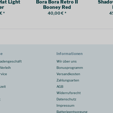
Hat Light
Bora Bora Retro II
Shado
er
Booney Red
€ *
40,00 € *
4
ce
Informationen
adengeschäft
Wir über uns
Verleih
Bonusprogramm
rvice
Versandkosten
Zahlungsarten
zeit
AGB
Widerrufsrecht
g
Datenschutz
Impressum
Batterieentsorgung