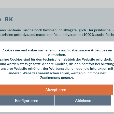
 BK
ean Kanteen-Flasche noch flexibler und alltagstauglich. Der praktische
erialien gefertigt, spülmaschinenfest und garantiert 100?% auslaufsicher
c-Flaschen, einwandig oder vakuumisoliert, sowie mit Reflect-Modellen. 
Cookies nerven! – aber sie helfen uns auch dabei unsere Arbeit besser
zu machen.
Einige Cookies sind für den technischen Betrieb der Website erforderlic
und werden stets gesetzt. Andere Cookies, die den Komfort bei Nutzun
unserer Website erhöhen, der Werbung dienen oder die Interaktion mit
 und Reflect Flaschen
anderen Websites vereinfachen sollen, werden nur mit deiner
Zustimmung gesetzt.
Akzeptieren
ehör für maximale Flexibilität, Komfort und Langlebigkeit deiner Flasch
Ablehnen
Konfigurieren
k"