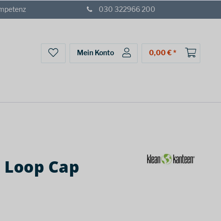
ompetenz
030 322966 200
Mein Konto
0,00 € *
h Loop Cap