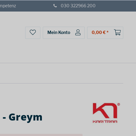
ompetenz
030 322966 200
Mein Konto
0,00 € *
 - Greym