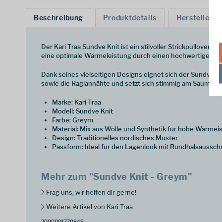
Beschreibung
Produktdetails
Hersteller
Der Kari Traa Sundve Knit ist ein stilvoller Strickpullover 
eine optimale Wärmeleistung durch einen hochwertigen Mat
Dank seines vielseitigen Designs eignet sich der Sundve K
sowie die Raglannähte und setzt sich stimmig am Saum sow
Marke: Kari Traa
Modell: Sundve Knit
Farbe: Greym
Material: Mix aus Wolle und Synthetik für hohe Wärmeis
Design: Traditionelles nordisches Muster
Passform: Ideal für den Lagenlook mit Rundhalsaussch
Mehr zum "Sundve Knit - Greym"
Frag uns, wir helfen dir gerne!
Weitere Artikel von Kari Traa
2000001770849