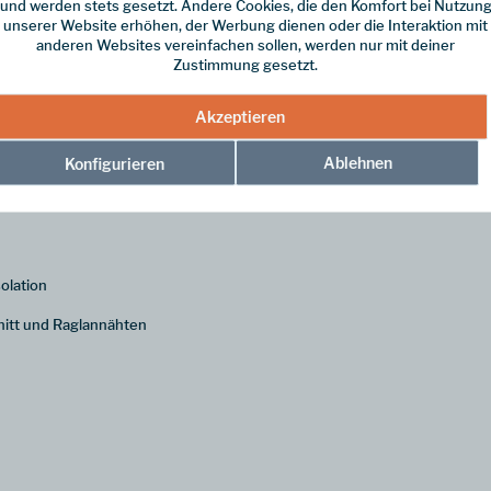
und werden stets gesetzt. Andere Cookies, die den Komfort bei Nutzun
unserer Website erhöhen, der Werbung dienen oder die Interaktion mit
anderen Websites vereinfachen sollen, werden nur mit deiner
Zustimmung gesetzt.
für Damen, der mit seinem klassischen nordischen Muster überzeugt. Als id
Akzeptieren
erialmix aus Wolle und Synthetik.
Ablehnen
Konfigurieren
nit hervorragend für den Lagenlook. Das markante skandinavische Muster
ie an den Bündchen fort.
olation
nitt und Raglannähten