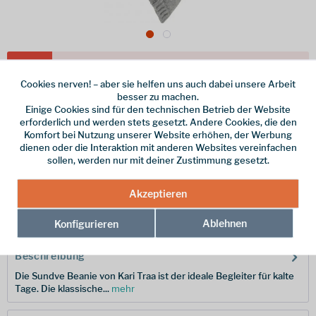
Dieser Artikel steht derzeit nicht zur Verfügung!
Cookies nerven! – aber sie helfen uns auch dabei unsere Arbeit
34,95 € *
besser zu machen.
Einige Cookies sind für den technischen Betrieb der Website
inkl. MwSt.
zzgl. Versandkosten
erforderlich und werden stets gesetzt. Andere Cookies, die den
Komfort bei Nutzung unserer Website erhöhen, der Werbung
Farbe
dienen oder die Interaktion mit anderen Websites vereinfachen
sollen, werden nur mit deiner Zustimmung gesetzt.
Merken
Akzeptieren
Hersteller-Nr.:
611089-uni
Ablehnen
Konfigurieren
Beschreibung
Die Sundve Beanie von Kari Traa ist der ideale Begleiter für kalte
Tage. Die klassische...
mehr