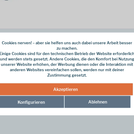
ngen in rauem Terrain.
Cookies nerven! – aber sie helfen uns auch dabei unsere Arbeit besser
zu machen.
Zehen, um Blasen zu vermeiden, gibt ihnen die Freiheit, sich natürlich 
Einige Cookies sind für den technischen Betrieb der Website erforderlic
und werden stets gesetzt. Andere Cookies, die den Komfort bei Nutzun
unserer Website erhöhen, der Werbung dienen oder die Interaktion mit
unter dem Fußgewölbe sorgt für zusätzlichen Halt. COOLMAX®-Fasern un
anderen Websites vereinfachen sollen, werden nur mit deiner
lschwere Dämpfung schützt Ihre Füße.
Zustimmung gesetzt.
Akzeptieren
Eclipse"
Ablehnen
Konfigurieren