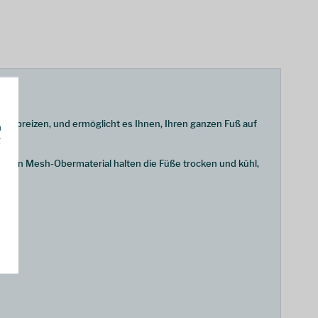
zu spreizen, und ermöglicht es Ihnen, Ihren ganzen Fuß auf
h
g
d ein Mesh-Obermaterial halten die Füße trocken und kühl,