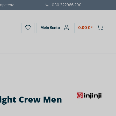
ompetenz
030 322966 200
Mein Konto
0,00 € *
eight Crew Men