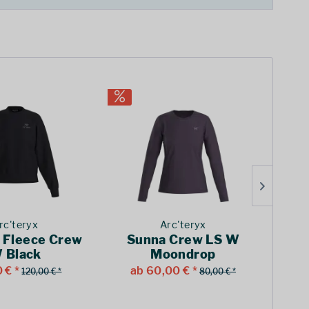
rc'teryx
Arc'teryx
 Fleece Crew
Sunna Crew LS W
Emb
 Black
Moondrop
 € *
ab 60,00 € *
ab
120,00 € *
80,00 € *