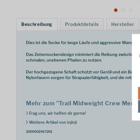
Beschreibung
Produktdetails
Hersteller
Dies ist die Socke für lange Läufe und aggressive Wanderu
Das Zehensockendesign minimiert die Reibung zwischen den 
schmalen, unebenen Pfaden zu nutzen.
Der hochgezogene Schaft schützt vor Geröll und ein Band 
Nylonfasern sorgen für Strapazierfähigkeit, und die mitte
Mehr zum "Trail Midweight Crew Men - 
Frag uns, wir helfen dir gerne!
Weitere Artikel von injinji
2000001967201