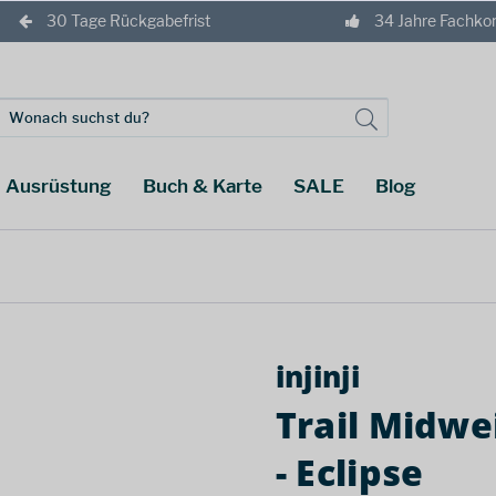
30 Tage Rückgabefrist
34 Jahre Fachk
Ausrüstung
Buch & Karte
SALE
Blog
injinji
Trail Midw
- Eclipse