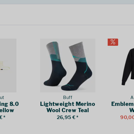
ut
Buff
A
ing 8.0
Lightweight Merino
Emblem
ellow
Wool Crew Teal
W
€ *
26,95 € *
90,00