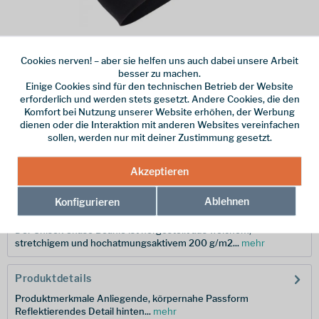
Dieser Artikel steht derzeit nicht zur Verfügung!
Cookies nerven! – aber sie helfen uns auch dabei unsere Arbeit
besser zu machen.
29,95 € *
Einige Cookies sind für den technischen Betrieb der Website
erforderlich und werden stets gesetzt. Andere Cookies, die den
inkl. MwSt.
zzgl. Versandkosten
Komfort bei Nutzung unserer Website erhöhen, der Werbung
dienen oder die Interaktion mit anderen Websites vereinfachen
Merken
sollen, werden nur mit deiner Zustimmung gesetzt.
Hersteller-Nr.:
100746010OS
Akzeptieren
Ablehnen
Konfigurieren
Beschreibung
Der Unisex Chase Beanie ist hergestellt aus weichem,
stretchigem und hochatmungsaktivem 200 g/m2...
mehr
Produktdetails
Produktmerkmale Anliegende, körpernahe Passform
Reflektierendes Detail hinten...
mehr