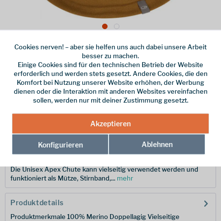
Cookies nerven! – aber sie helfen uns auch dabei unsere Arbeit
Dieser Artikel steht derzeit nicht zur Verfügung!
besser zu machen.
Einige Cookies sind für den technischen Betrieb der Website
35,95 € *
erforderlich und werden stets gesetzt. Andere Cookies, die den
Komfort bei Nutzung unserer Website erhöhen, der Werbung
inkl. MwSt.
zzgl. Versandkosten
dienen oder die Interaktion mit anderen Websites vereinfachen
sollen, werden nur mit deiner Zustimmung gesetzt.
Merken
Akzeptieren
Hersteller-Nr.:
103458556OS
Ablehnen
Konfigurieren
Beschreibung
Die Unisex Apex Chute kann vielseitig verwendet werden und
funktioniert als Mütze, Stirnband,...
mehr
Produktdetails
Produktmerkmale 100% Merino Doppellagig Vielseitige