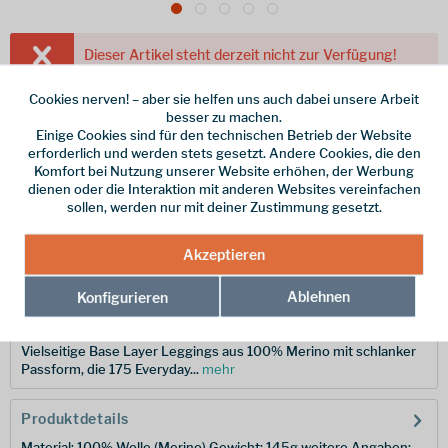
Dieser Artikel steht derzeit nicht zur Verfügung!
79,95 € *
Cookies nerven! – aber sie helfen uns auch dabei unsere Arbeit
besser zu machen.
inkl. MwSt.
/ Versandkostenfrei!
Einige Cookies sind für den technischen Betrieb der Website
erforderlich und werden stets gesetzt. Andere Cookies, die den
Größe
Komfort bei Nutzung unserer Website erhöhen, der Werbung
dienen oder die Interaktion mit anderen Websites vereinfachen
sollen, werden nur mit deiner Zustimmung gesetzt.
Merken
Akzeptieren
Hersteller-Nr.:
IB1044870011S
Ablehnen
Konfigurieren
Beschreibung
Vielseitige Base Layer Leggings aus 100% Merino mit schlanker
Passform, die 175 Everyday...
mehr
Produktdetails
Material: 100% Wolle (Merino) Gewicht: 145g weitere Angaben: