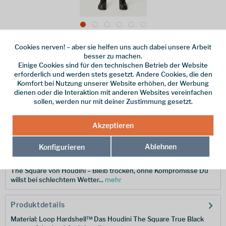
Cookies nerven! – aber sie helfen uns auch dabei unsere Arbeit
Dieser Artikel steht derzeit nicht zur Verfügung!
besser zu machen.
Einige Cookies sind für den technischen Betrieb der Website
230,00 € *
erforderlich und werden stets gesetzt. Andere Cookies, die den
Komfort bei Nutzung unserer Website erhöhen, der Werbung
inkl. MwSt.
/ Versandkostenfrei!
dienen oder die Interaktion mit anderen Websites vereinfachen
sollen, werden nur mit deiner Zustimmung gesetzt.
Merken
Hersteller-Nr.:
649944-900-ONE
Akzeptieren
Ablehnen
Konfigurieren
Beschreibung
The Square von Houdini – Bleib trocken, ohne Kompromisse Du
willst bei schlechtem Wetter...
mehr
Produktdetails
Material: Loop Hardshell™ Das Houdini The Square True Black