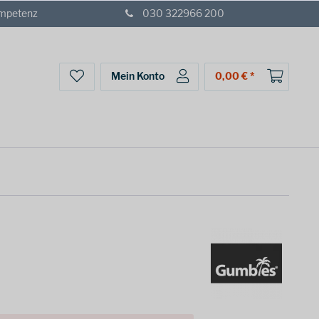
ompetenz
030 322966 200
Mein Konto
0,00 € *