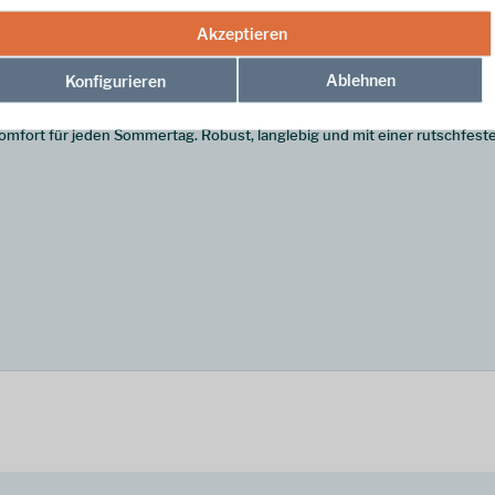
Akzeptieren
Ablehnen
Konfigurieren
e Kombination aus sicherem Halt und dem luftigen Tragegefühl klassis
omfort für jeden Sommertag. Robust, langlebig und mit einer rutschfeste