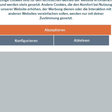
und werden stets gesetzt. Andere Cookies, die den Komfort bei Nutzun
unserer Website erhöhen, der Werbung dienen oder die Interaktion mit
anderen Websites vereinfachen sollen, werden nur mit deiner
Zustimmung gesetzt.
gt von langjähriger Erfahrung im Schmieden von Fels- und Eisausrüstung
Akzeptieren
h gut in Risse einschlagen und verklemmen sich durch ihre Form optimal.
Ablehnen
Konfigurieren