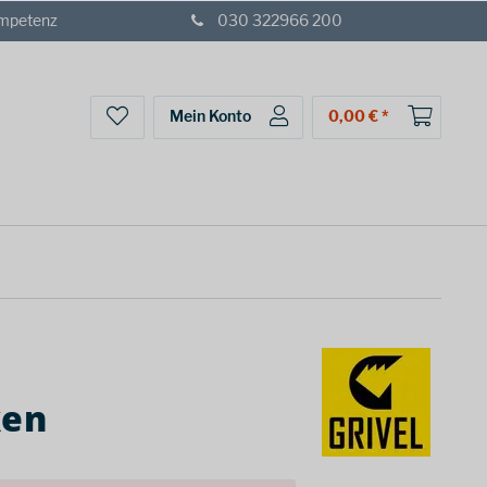
ompetenz
030 322966 200
Mein Konto
0,00 € *
ken