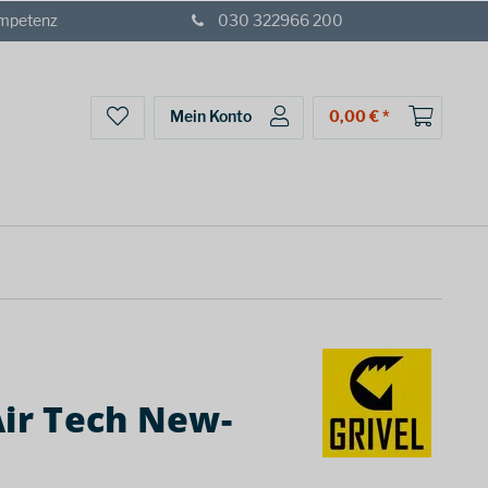
ompetenz
030 322966 200
Mein Konto
0,00 € *
Air Tech New-