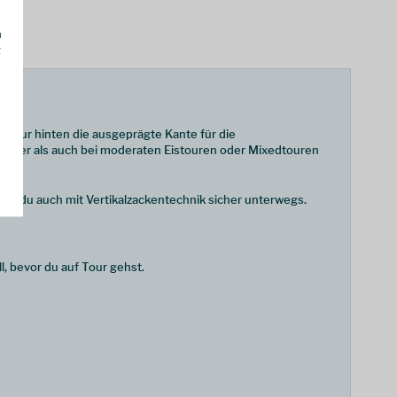
h
g
h nur hinten die ausgeprägte Kante für die
letscher als auch bei moderaten Eistouren oder Mixedtouren
ist du auch mit Vertikalzackentechnik sicher unterwegs.
l, bevor du auf Tour gehst.