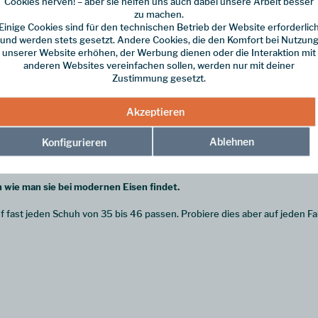
Cookies nerven! – aber sie helfen uns auch dabei unsere Arbeit besser
zu machen.
Einige Cookies sind für den technischen Betrieb der Website erforderlic
und werden stets gesetzt. Andere Cookies, die den Komfort bei Nutzun
unserer Website erhöhen, der Werbung dienen oder die Interaktion mit
anderen Websites vereinfachen sollen, werden nur mit deiner
Zustimmung gesetzt.
helden Grivel Mont Blanc
rbchen vorne und Kipphebelbindung hinten. Du brauchst also am Bergschu
Akzeptieren
itzt dank Kipphebelbindung schnell und sicher. Du bist sowohl auf dem G
st dieses 12 zackige Steigeisen genau richtig.
Ablehnen
Konfigurieren
rs gelagert und greifen dann zusätzlich wenn du am Hang querst. Somit b
n wie man sie bei modernen Eisen findet.
 fast jeden Schuh von 35 bis 46 passen. Probiere dies aber auf jeden Fal