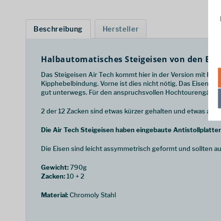
Beschreibung
Hersteller
Halbautomatisches Steigeisen von den Eis
Das Steigeisen Air Tech kommt hier in der Version mit Kö
Kipphebelbindung. Vorne ist dies nicht nötig. Das Eisen s
gut unterwegs. Für den anspruchsvollen Hochtourengänger i
2 der 12 Zacken sind etwas kürzer gehalten und etwas ande
Die Air Tech Steigeisen haben eingebaute Antistollplatte
Die Eisen sind leicht assymmetrisch geformt und sollten auf
Gewicht:
790g
Zacken:
10 + 2
Material:
Chromoly Stahl