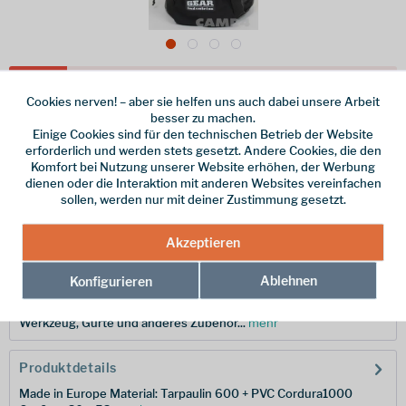
Dieser Artikel steht derzeit nicht zur Verfügung!
Cookies nerven! – aber sie helfen uns auch dabei unsere Arbeit
besser zu machen.
80,00 € *
Einige Cookies sind für den technischen Betrieb der Website
erforderlich und werden stets gesetzt. Andere Cookies, die den
inkl. MwSt.
/ Versandkostenfrei!
Komfort bei Nutzung unserer Website erhöhen, der Werbung
dienen oder die Interaktion mit anderen Websites vereinfachen
Merken
sollen, werden nur mit deiner Zustimmung gesetzt.
Hersteller-Nr.:
GEI00763099
Akzeptieren
Ablehnen
Beschreibung
Konfigurieren
Workie 30 - praktische Transportasche mit 30 L Volumen für
Werkzeug, Gurte und anderes Zubehör...
mehr
Produktdetails
Made in Europe Material: Tarpaulin 600 + PVC Cordura1000