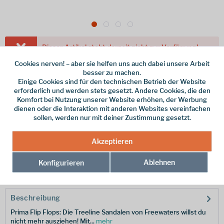
Dieser Artikel steht derzeit nicht zur Verfügung!
Cookies nerven! – aber sie helfen uns auch dabei unsere Arbeit
39,95 € *
besser zu machen.
Einige Cookies sind für den technischen Betrieb der Website
inkl. MwSt.
zzgl. Versandkosten
erforderlich und werden stets gesetzt. Andere Cookies, die den
Farbe
Komfort bei Nutzung unserer Website erhöhen, der Werbung
dienen oder die Interaktion mit anderen Websites vereinfachen
Größe
sollen, werden nur mit deiner Zustimmung gesetzt.
Akzeptieren
Merken
Ablehnen
Konfigurieren
Hersteller-Nr.:
MO-041-NVY2-41
Beschreibung
Prima Flip Flops: Die Treeline Sandalen von Freewaters willst du
nicht mehr ausziehen! Mit...
mehr