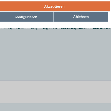
Akzeptieren
Ablehnen
Konfigurieren
n verwöhnt: Das Abisko Hike Shirt SS M von Fjällräven trägt sich hier 
rstaubar, nach einem langen Tag ist es schnell ausgewaschen und trockn