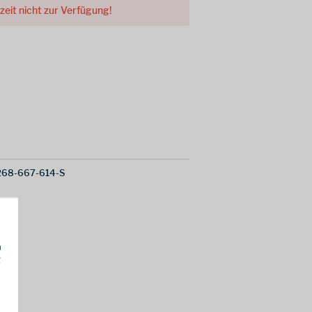
rzeit nicht zur Verfügung!
68-667-614-S
h
g