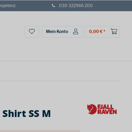
ompetenz
030 322966 200
Mein Konto
0,00 € *
 Shirt SS M