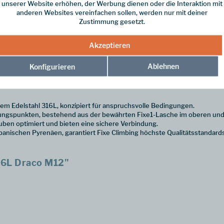
unserer Website erhöhen, der Werbung dienen oder die Interaktion mit
anderen Websites vereinfachen sollen, werden nur mit deiner
Zustimmung gesetzt.
Akzeptieren
bing ist ein zuverlässiges System für den professionellen Einsatz. Dies
Ablehnen
Konfigurieren
em Edelstahl 316L, konzipiert für anspruchsvolle Bedingungen.
ungspunkten, bestehend aus der bewährten Fixe1-Lasche im oberen und 
en optimiert und bieten eine sichere Verbindung.
spanischen Pyrenäen, garantiert Fixe Climbing höchste Qualitätsstandar
16L Draco M12"