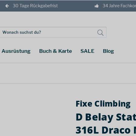
30 Tage Rückgabefrist
34 Jahre Fachk
Ausrüstung
Buch & Karte
SALE
Blog
Fixe Climbing
D Belay Sta
316L Draco