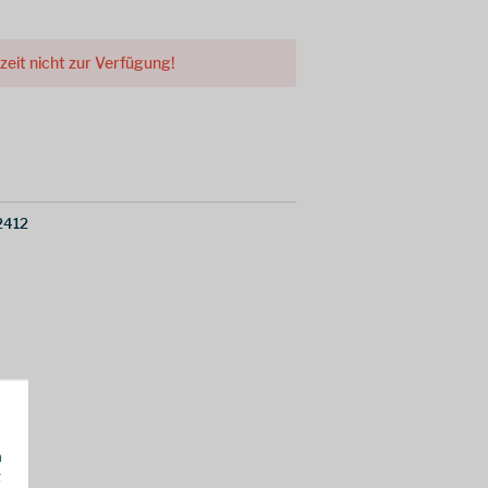
rzeit nicht zur Verfügung!
2412
h
g