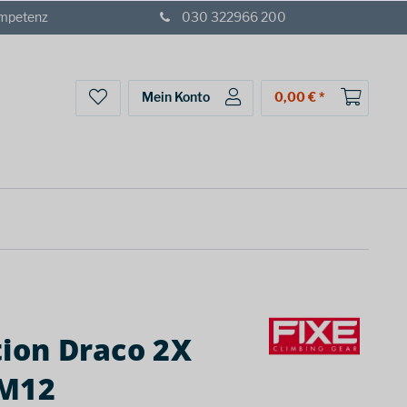
ompetenz
030 322966 200
Mein Konto
0,00 € *
tion Draco 2X
 M12