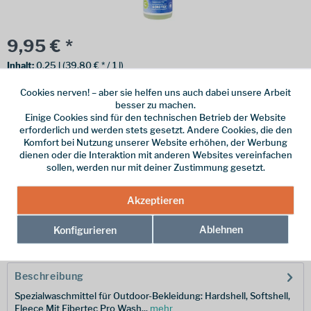
9,95 € *
Inhalt:
0.25 l (39,80 € * / 1 l)
inkl. MwSt.
zzgl. Versandkosten
Cookies nerven! – aber sie helfen uns auch dabei unsere Arbeit
besser zu machen.
Online bestellen
Ladenabholung
Einige Cookies sind für den technischen Betrieb der Website
erforderlich und werden stets gesetzt. Andere Cookies, die den
vorrätig | Lieferzeit 1-3 Werktage
Komfort bei Nutzung unserer Website erhöhen, der Werbung
dienen oder die Interaktion mit anderen Websites vereinfachen
In den
Warenkorb
sollen, werden nur mit deiner Zustimmung gesetzt.
Akzeptieren
Merken
Ablehnen
Konfigurieren
Hersteller-Nr.:
PWE250
Beschreibung
Spezialwaschmittel für Outdoor-Bekleidung: Hardshell, Softshell,
Fleece Mit Fibertec Pro Wash...
mehr