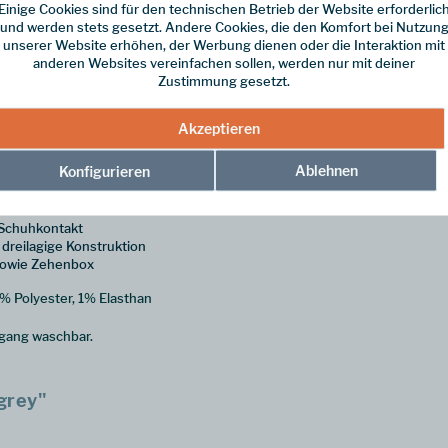
Einige Cookies sind für den technischen Betrieb der Website erforderlic
und werden stets gesetzt. Andere Cookies, die den Komfort bei Nutzun
unserer Website erhöhen, der Werbung dienen oder die Interaktion mit
anderen Websites vereinfachen sollen, werden nur mit deiner
Zustimmung gesetzt.
Akzeptieren
it Lyocell sorgt die knöchellange Wandersocke TK2 Short Cool für hoh
euchtigkeitstransport sowie die optimale Passform garantieren perfekt
Ablehnen
Konfigurieren
 bei warmen Wetterbedingungen
 Schuhkontakt
dreilagige Konstruktion
 sowie Zehenbox
% Polyester, 1% Elasthan
gang waschbar.
grey"