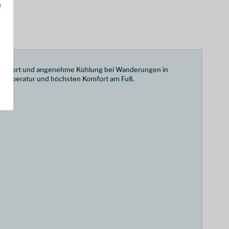
h
g
en Komfort und angenehme Kühlung bei Wanderungen in
e Temperatur und höchsten Komfort am Fuß.