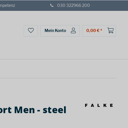
ompetenz
030 322966 200
Mein Konto
0,00 € *
ort Men - steel