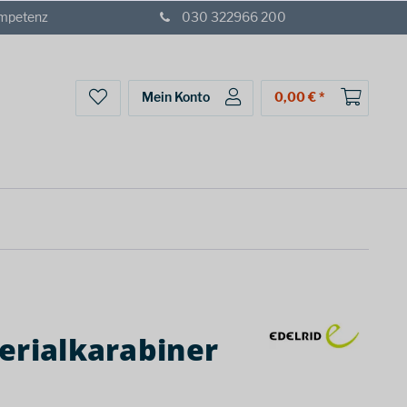
ompetenz
030 322966 200
Mein Konto
0,00 € *
erialkarabiner