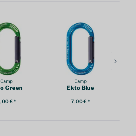
Camp
Camp
to Green
Ekto Blue
Co
,00 € *
7,00 € *