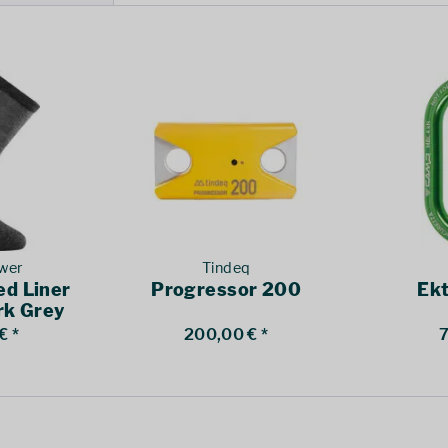
wer
Tindeq
ed Liner
Progressor 200
Ek
rk Grey
€ *
200,00 € *
7