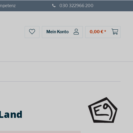
ompetenz
030 322966 200
Mein Konto
0,00 € *
 Land