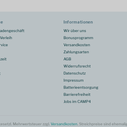
ce
Informationen
adengeschäft
Wir über uns
Verleih
Bonusprogramm
rvice
Versandkosten
Zahlungsarten
zeit
AGB
Widerrufsrecht
g
Datenschutz
Impressum
Batterieentsorgung
Barrierefreiheit
Jobs im CAMP4
. gesetzl. Mehrwertsteuer zzgl.
Versandkosten
. Streichpreise sind ehemali