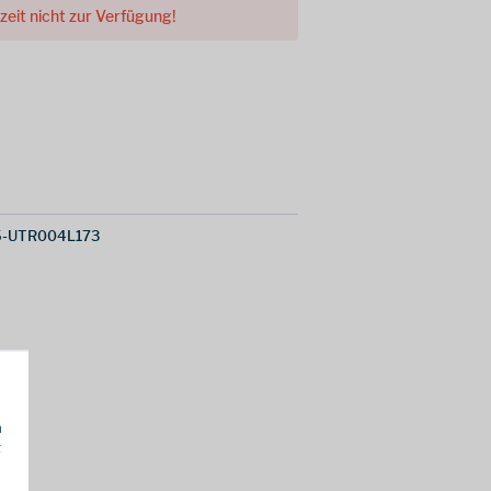
rzeit nicht zur Verfügung!
5-UTR004L173
h
g