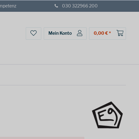
ompetenz
030 322966 200
Mein Konto
0,00 € *