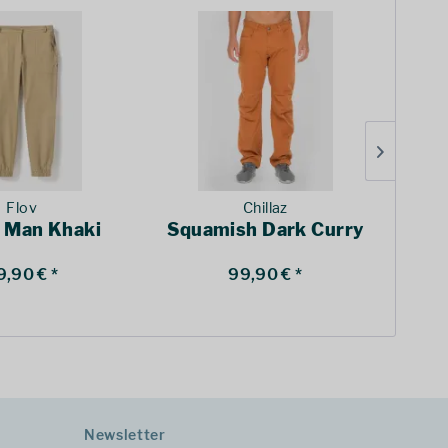
Flov
Chillaz
 Man Khaki
Squamish Dark Curry
Jo
9,90 € *
99,90 € *
Newsletter