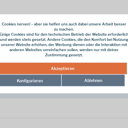
Cookies nerven! – aber sie helfen uns auch dabei unsere Arbeit besser
e speziell für maximale Bewegungsfreiheit und Komfort bei deinen Outdo
zu machen.
 die in Italien gefertigt wurde. Details wie das markante Jacron-Label 
Einige Cookies sind für den technischen Betrieb der Website erforderlic
Linie von E9. Diese Hose ist der ideale Begleiter für einen aktiven Lebe
und werden stets gesetzt. Andere Cookies, die den Komfort bei Nutzun
unserer Website erhöhen, der Werbung dienen oder die Interaktion mit
anderen Websites vereinfachen sollen, werden nur mit deiner
Zustimmung gesetzt.
Akzeptieren
Ablehnen
Konfigurieren