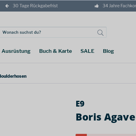
30 Tage Rückgabefrist
34 Jahre Fachk
Ausrüstung
Buch & Karte
SALE
Blog
 Boulderhosen
E9
Boris Agave