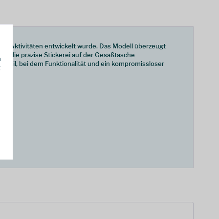
or-Aktivitäten entwickelt wurde. Das Modell überzeugt
und die präzise Stickerei auf der Gesäßtasche
h
nsstil, bei dem Funktionalität und ein kompromissloser
g