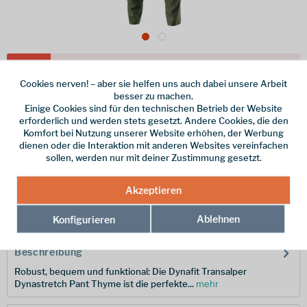
Dieser Artikel steht derzeit nicht zur Verfügung!
Cookies nerven! – aber sie helfen uns auch dabei unsere Arbeit
150,00 € *
besser zu machen.
Einige Cookies sind für den technischen Betrieb der Website
inkl. MwSt.
/ Versandkostenfrei!
erforderlich und werden stets gesetzt. Andere Cookies, die den
Komfort bei Nutzung unserer Website erhöhen, der Werbung
Größe
dienen oder die Interaktion mit anderen Websites vereinfachen
sollen, werden nur mit deiner Zustimmung gesetzt.
Merken
Akzeptieren
Hersteller-Nr.:
08-0000071940-5560-L
Ablehnen
Konfigurieren
Beschreibung
Robust, bequem und funktional: Die Dynafit Transalper
Dynastretch Pant Thyme ist die perfekte...
mehr