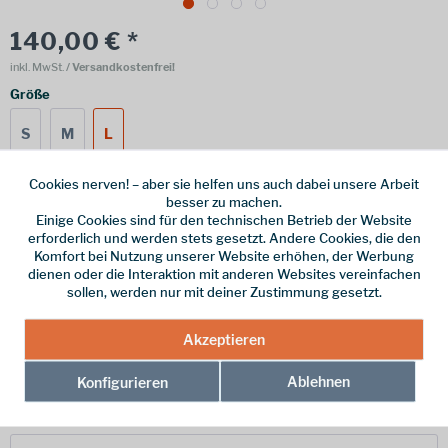
140,00 € *
inkl. MwSt.
/ Versandkostenfrei!
Größe
S
M
L
Cookies nerven! – aber sie helfen uns auch dabei unsere Arbeit
besser zu machen.
Online bestellen
Ladenabholung
Einige Cookies sind für den technischen Betrieb der Website
erforderlich und werden stets gesetzt. Andere Cookies, die den
vorrätig | Lieferzeit 1-3 Werktage
Komfort bei Nutzung unserer Website erhöhen, der Werbung
dienen oder die Interaktion mit anderen Websites vereinfachen
In den
Warenkorb
sollen, werden nur mit deiner Zustimmung gesetzt.
Akzeptieren
Merken
Ablehnen
Konfigurieren
Hersteller-Nr.:
GO-262-170-A-284A-L