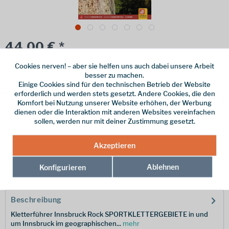
44,00 € *
inkl. MwSt.
zzgl. Versandkosten
Cookies nerven! – aber sie helfen uns auch dabei unsere Arbeit
besser zu machen.
Online bestellen
Ladenabholung
Einige Cookies sind für den technischen Betrieb der Website
erforderlich und werden stets gesetzt. Andere Cookies, die den
vorrätig | Lieferzeit 1-3 Werktage
Komfort bei Nutzung unserer Website erhöhen, der Werbung
dienen oder die Interaktion mit anderen Websites vereinfachen
In den
Warenkorb
sollen, werden nur mit deiner Zustimmung gesetzt.
Merken
Akzeptieren
Ablehnen
Konfigurieren
Hersteller-Nr.:
LV82/1
Beschreibung
Kletterführer Innsbruck Rock SPORTKLETTERGEBIETE in und
um Innsbruck im geographischen...
mehr