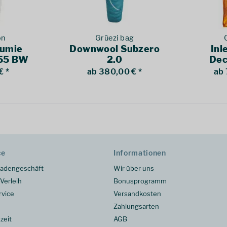
on
Grüezi bag
umie
Downwool Subzero
Inl
55 BW
2.0
Dec
€ *
ab 380,00 € *
ab 
ce
Informationen
adengeschäft
Wir über uns
Verleih
Bonusprogramm
rvice
Versandkosten
Zahlungsarten
zeit
AGB