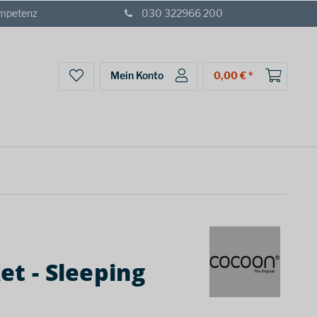
ompetenz
030 322966 200
Mein Konto
0,00 € *
et - Sleeping