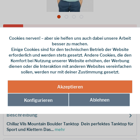
Dieser Artikel steht derzeit nicht zur Verfügung!
Cookies nerven! – aber sie helfen uns auch dabei unsere Arbeit
45,00 € *
besser zu machen.
Einige Cookies sind für den technischen Betrieb der Website
inkl. MwSt.
zzgl. Versandkosten
erforderlich und werden stets gesetzt. Andere Cookies, die den
Komfort bei Nutzung unserer Website erhöhen, der Werbung
Größe
dienen oder die Interaktion mit anderen Websites vereinfachen
sollen, werden nur mit deiner Zustimmung gesetzt.
Merken
Akzeptieren
Hersteller-Nr.:
201134-1-0606-L
Ablehnen
Konfigurieren
Beschreibung
Chillaz Vils Mountain Boulder Tanktop  Dein perfektes Tanktop für
Sport und Klettern Das...
mehr