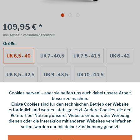
109,95 € *
inkl. MwSt.
/ Versandkostenfrei!
Größe
UK 6,5 - 40
UK 7 - 40,5
UK 7,5 - 41,5
UK 8 - 42
UK 8,5 - 42,5
UK 9 - 43,5
UK 10 - 44,5
Cookies nerven! – aber sie helfen uns auch dabei unsere Arbeit
UK 9,5 - 44
UK 10,5 - 45,5
UK 11 - 46
besser zu machen.
Einige Cookies sind für den technischen Betrieb der Website
erforderlich und werden stets gesetzt. Andere Cookies, die den
UK 11,5 - 46,5
Komfort bei Nutzung unserer Website erhöhen, der Werbung
dienen oder die Interaktion mit anderen Websites vereinfachen
sollen, werden nur mit deiner Zustimmung gesetzt.
Online bestellen
Ladenabholung