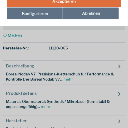
Akzeptieren
vorrätig | Lieferzeit 1-3 Werktage
Ablehnen
Konfigurieren
In den
Warenkorb
Merken
Hersteller-Nr.:
11120-065
Beschreibung
Boreal Nodab V7  Präzisions-Kletterschuh für Performance &
Kontrolle Der Boreal Nodab V7...
mehr
Produktdetails
Material: Obermaterial: Synthetik / Mikrofaser (formstabil &
anpassungsfähig)...
mehr
Hersteller