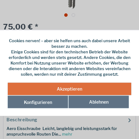
75,00 € *
inkl. MwSt.
/ Versandkostenfrei!
Cookies nerven! – aber sie helfen uns auch dabei unsere Arbeit
Online bestellen
Ladenabholung
besser zu machen.
Einige Cookies sind für den technischen Betrieb der Website
erforderlich und werden stets gesetzt. Andere Cookies, die den
vorrätig | Lieferzeit 1-3 Werktage
Komfort bei Nutzung unserer Website erhöhen, der Werbung
dienen oder die Interaktion mit anderen Websites vereinfachen
In den
Warenkorb
sollen, werden nur mit deiner Zustimmung gesetzt.
Merken
Akzeptieren
Hersteller-Nr.:
100284-BLU-016
Ablehnen
Konfigurieren
Beschreibung
Aero Eisschraube  Leicht, langlebig und leistungsstark für
anspruchsvolle Routen Die...
mehr