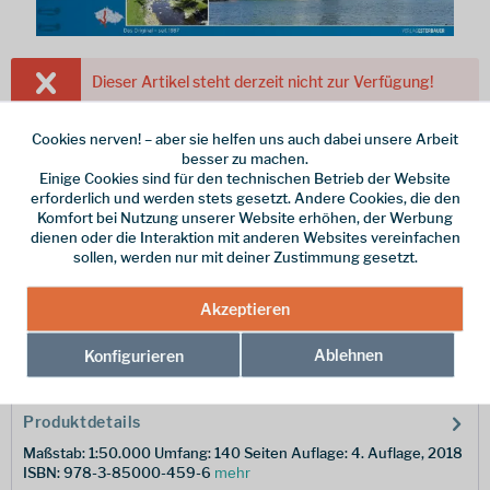
Dieser Artikel steht derzeit nicht zur Verfügung!
16,90 € *
Cookies nerven! – aber sie helfen uns auch dabei unsere Arbeit
besser zu machen.
inkl. MwSt.
zzgl. Versandkosten
Einige Cookies sind für den technischen Betrieb der Website
erforderlich und werden stets gesetzt. Andere Cookies, die den
Merken
Komfort bei Nutzung unserer Website erhöhen, der Werbung
dienen oder die Interaktion mit anderen Websites vereinfachen
Hersteller-Nr.:
9783711103420
sollen, werden nur mit deiner Zustimmung gesetzt.
Akzeptieren
Beschreibung
Moldau-Radweg Von Bayerisch Eisenstein über die Moldau-
Ablehnen
Konfigurieren
Stauseen in die "Goldene Stadt" Prag...
mehr
Produktdetails
Maßstab: 1:50.000 Umfang: 140 Seiten Auflage: 4. Auflage, 2018
ISBN: 978-3-85000-459-6
mehr