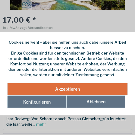
17,00 € *
inkl. MwSt.
zzgl. Versandkosten
Online bestellen
Ladenabholung
Cookies nerven! – aber sie helfen uns auch dabei unsere Arbeit
besser zu machen.
vorrätig | Lieferzeit 1-3 Werktage
Einige Cookies sind für den technischen Betrieb der Website
erforderlich und werden stets gesetzt. Andere Cookies, die den
In den
Warenkorb
Komfort bei Nutzung unserer Website erhöhen, der Werbung
dienen oder die Interaktion mit anderen Websites vereinfachen
sollen, werden nur mit deiner Zustimmung gesetzt.
Merken
Akzeptieren
Hersteller-Nr.:
9783711103178
Ablehnen
Konfigurieren
Beschreibung
Isar-Radweg: Von Scharnitz nach Passau Gletschergrün leuchtet
die Isar, weiße...
mehr