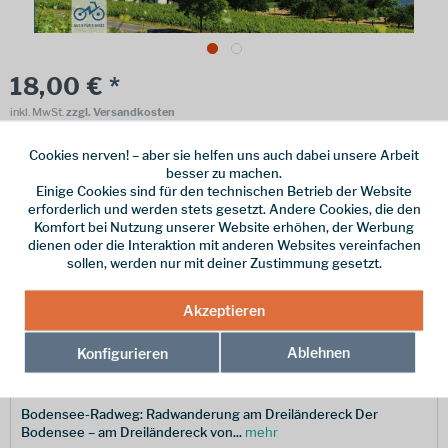
18,00 € *
inkl. MwSt.
zzgl. Versandkosten
Online bestellen
Ladenabholung
Cookies nerven! – aber sie helfen uns auch dabei unsere Arbeit
besser zu machen.
vorrätig | Lieferzeit 1-3 Werktage
Einige Cookies sind für den technischen Betrieb der Website
erforderlich und werden stets gesetzt. Andere Cookies, die den
In den
Warenkorb
Komfort bei Nutzung unserer Website erhöhen, der Werbung
dienen oder die Interaktion mit anderen Websites vereinfachen
sollen, werden nur mit deiner Zustimmung gesetzt.
Merken
Akzeptieren
Hersteller-Nr.:
9783711103345
Ablehnen
Konfigurieren
Beschreibung
Bodensee-Radweg: Radwanderung am Dreiländereck Der
Bodensee – am Dreiländereck von...
mehr