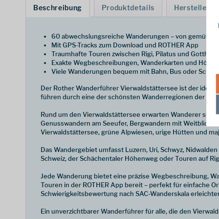
Beschreibung
Produktdetails
Hersteller
60 abwechslungsreiche Wanderungen – von gemütliche
Mit GPS-Tracks zum Download und ROTHER App
Traumhafte Touren zwischen Rigi, Pilatus und Gotthar
Exakte Wegbeschreibungen, Wanderkarten und Höhenpro
Viele Wanderungen bequem mit Bahn, Bus oder Schiff 
Der Rother Wanderführer Vierwaldstättersee ist der ideale
führen durch eine der schönsten Wanderregionen der Schwe
Rund um den Vierwaldstättersee erwarten Wanderer spek
Genusswandern am Seeufer, Bergwandern mit Weitblick oder
Vierwaldstättersee, grüne Alpwiesen, urige Hütten und ma
Das Wandergebiet umfasst Luzern, Uri, Schwyz, Nidwalden u
Schweiz, der Schächentaler Höhenweg oder Touren auf Rigi
Jede Wanderung bietet eine präzise Wegbeschreibung, Wan
Touren in der ROTHER App bereit – perfekt für einfache Or
Schwierigkeitsbewertung nach SAC-Wanderskala erleichter
Ein unverzichtbarer Wanderführer für alle, die den Vierwal