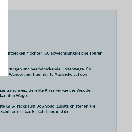
h
g
 zu Fuß entdecken möchten. 60 abwechslungsreiche Touren
lmwanderungen und beeindruckende Höhenwege. Ob
ssende Wanderung. Traumhafte Ausblicke auf den
entralschweiz. Beliebte Klassiker wie der Weg der
bekannten Wege.
te GPS-Tracks zum Download. Zusätzlich stehen alle
chiff erreichbar. Einkehrtipps und die