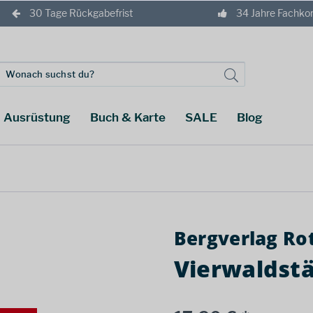
30 Tage Rückgabefrist
34 Jahre Fachk
Ausrüstung
Buch & Karte
SALE
Blog
Bergverlag Ro
Vierwaldst