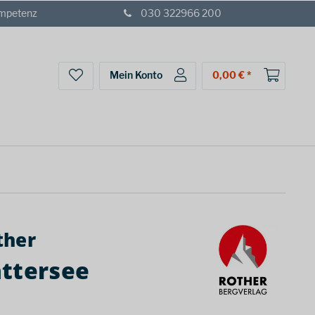
ompetenz
030 322966 200
Mein Konto
0,00 € *
ther
ättersee