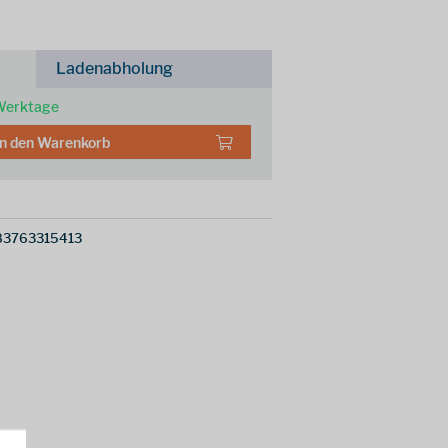
Ladenabholung
 Werktage
In den
Warenkorb
83763315413