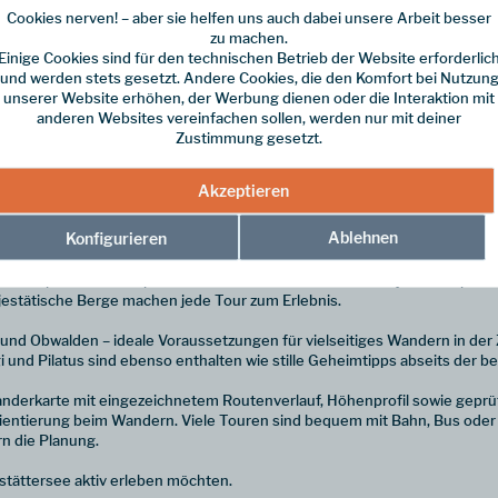
Cookies nerven! – aber sie helfen uns auch dabei unsere Arbeit besser
zu machen.
Einige Cookies sind für den technischen Betrieb der Website erforderlic
und werden stets gesetzt. Andere Cookies, die den Komfort bei Nutzun
n Uferwegen bis zu anspruchsvollen Gipfeltouren
unserer Website erhöhen, der Werbung dienen oder die Interaktion mit
anderen Websites vereinfachen sollen, werden nur mit deiner
d mit Panorama-Ausblicken auf den Vierwaldstättersee
Zustimmung gesetzt.
file für eine zuverlässige Tourenplanung
erreichbar
Akzeptieren
 Begleiter für alle, die den Vierwaldstättersee und die Zentralschweiz
iz – zwischen Rigi, Pilatus, Bürgenstock und Gotthard.
Ablehnen
Konfigurieren
takuläre Panoramawege, aussichtsreiche Gipfeltouren, gemütliche A
 anspruchsvolle Gipfelziele wie Urirotstock – hier findet jeder die pa
jestätische Berge machen jede Tour zum Erlebnis.
nd Obwalden – ideale Voraussetzungen für vielseitiges Wandern in der Z
 und Pilatus sind ebenso enthalten wie stille Geheimtipps abseits der 
derkarte mit eingezeichnetem Routenverlauf, Höhenprofil sowie geprüf
ientierung beim Wandern. Viele Touren sind bequem mit Bahn, Bus oder S
n die Planung.
dstättersee aktiv erleben möchten.