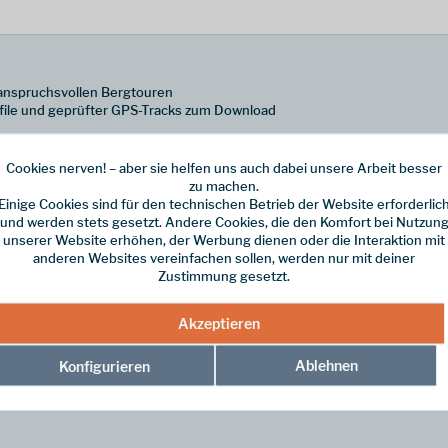
anspruchsvollen Bergtouren
rofile und geprüfter GPS-Tracks zum Download
führer »Sizilien« ist der ideale Begleiter, um die facettenreiche Insel
de landschaftliche Vielfalt. Tiefe Schluchten, raue Karstlandschaften un
Cookies nerven! – aber sie helfen uns auch dabei unsere Arbeit besser
ichael Gahr eine Auswahl von 65 sorgfältig zusammengestellten Wande
zu machen.
Einige Cookies sind für den technischen Betrieb der Website erforderlic
chten Wegen bis hin zu konditionell fordernden Bergtouren. Dabei führen
und werden stets gesetzt. Andere Cookies, die den Komfort bei Nutzun
hen Inseln. Dank des milden Klimas ist Sizilien ganzjährig ein attraktive
unserer Website erhöhen, der Werbung dienen oder die Interaktion mit
anderen Websites vereinfachen sollen, werden nur mit deiner
it einer präzisen Wegbeschreibung, einem aussagekräftigen Wanderkärtch
Zustimmung gesetzt.
ürdigkeiten am Wegesrand runden das Angebot ab. Für eine optimale Ori
en liefern erste Impressionen und machen das Buch zu einem unverzichtb
Akzeptieren
Ablehnen
Konfigurieren