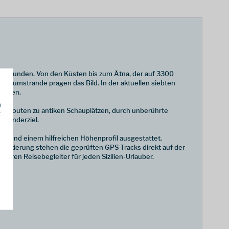
 zu erkunden. Von den Küsten bis zum Ätna, der auf 3300
d Traumstrände prägen das Bild. In der aktuellen siebten
rungen.
h
 die Routen zu antiken Schauplätzen, durch unberührte
g
s Wanderziel.
en und einem hilfreichen Höhenprofil ausgestattet.
entierung stehen die geprüften GPS-Tracks direkt auf der
aren Reisebegleiter für jeden Sizilien-Urlauber.