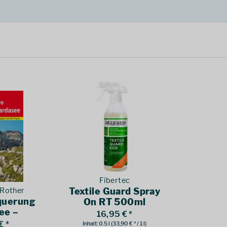
Fibertec
 Rother
Textile Guard Spray
querung
On RT 500ml
ee –
16,95 € *
see
€ *
Inhalt:
0.5 l
(33,90 € * / 1 l)