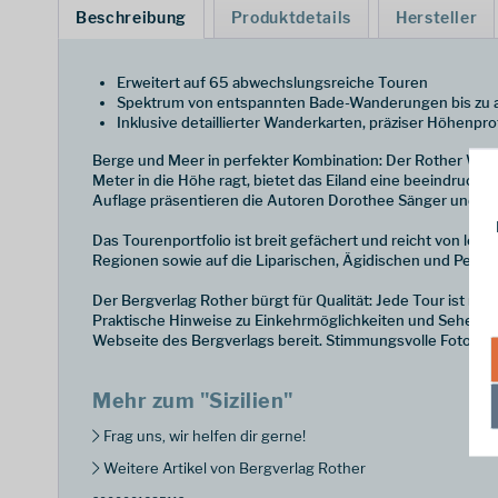
Beschreibung
Produktdetails
Hersteller
Erweitert auf 65 abwechslungsreiche Touren
Spektrum von entspannten Bade-Wanderungen bis zu 
Inklusive detaillierter Wanderkarten, präziser Höhenp
Berge und Meer in perfekter Kombination: Der Rother Wander
Meter in die Höhe ragt, bietet das Eiland eine beeindrucken
Auflage präsentieren die Autoren Dorothee Sänger und M
Das Tourenportfolio ist breit gefächert und reicht von lei
Regionen sowie auf die Liparischen, Ägidischen und Pelagisc
Der Bergverlag Rother bürgt für Qualität: Jede Tour ist m
Praktische Hinweise zu Einkehrmöglichkeiten und Sehensw
Webseite des Bergverlags bereit. Stimmungsvolle Fotografi
Mehr zum "Sizilien"
Frag uns, wir helfen dir gerne!
Weitere Artikel von Bergverlag Rother