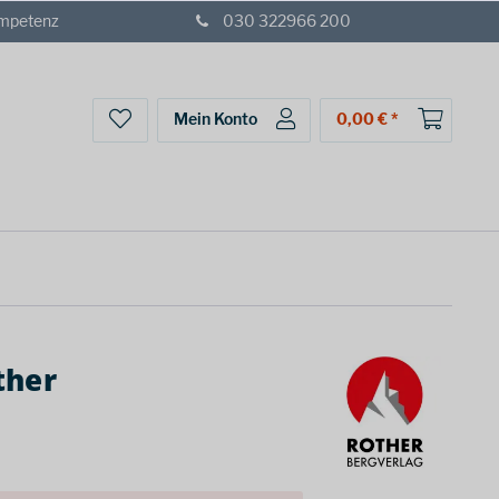
ompetenz
030 322966 200
Mein Konto
0,00 € *
ther