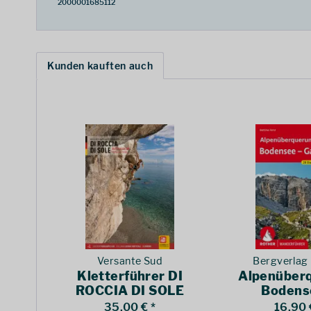
2000001685112
Kunden kauften auch
Versante Sud
Bergverlag
Kletterführer DI
Alpenüber
ROCCIA DI SOLE
Bodens
Klettergärten
Garda
35,00 € *
16,90 