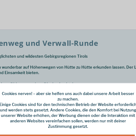
henweg und Verwall-Runde
glichsten und wildesten Gebirgsregionen Tirols
ich wunderbar auf Höhenwegen von Hütte zu Hütte erkunden lassen. Der 
nd Einsamkeit bieten.
erwall bis anspruchsvoll in den Lechtalern
Cookies nerven! – aber sie helfen uns auch dabei unsere Arbeit besser
öhenprofilen und geprüften GPS-Tracks
zu machen.
Einige Cookies sind für den technischen Betrieb der Website erforderlic
und werden stets gesetzt. Andere Cookies, die den Komfort bei Nutzun
unserer Website erhöhen, der Werbung dienen oder die Interaktion mit
f traumhaften Höhenwegen von Hütte zu Hütte durch diese beeindrucke
anderen Websites vereinfachen sollen, werden nur mit deiner
Zustimmung gesetzt.
nde« stellt diese beiden Traumpfade durch die westlichen Alpen Tirol
gen. Von Scharte zu Scharte wechseln die Perspektiven, atemberaubend