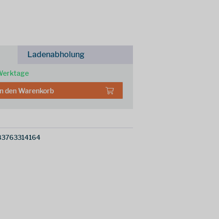
Ladenabholung
 Werktage
In den
Warenkorb
83763314164