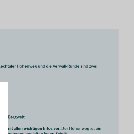
Lechtaler Höhenweg und die Verwall-Runde sind zwei
h
g
nde Bergwelt.
s mit allen wichtigen Infos vor.
Der Höhenweg ist ein
e Panoramen begleiten jeden Schritt.