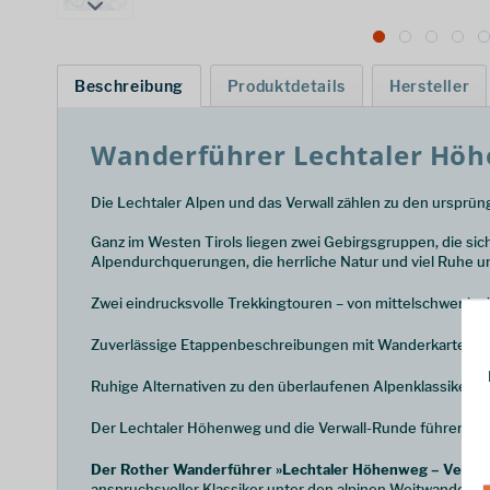
Beschreibung
Produktdetails
Hersteller
Wanderführer Lechtaler Hö
Die Lechtaler Alpen und das Verwall zählen zu den ursprün
Ganz im Westen Tirols liegen zwei Gebirgsgruppen, die s
Alpendurchquerungen, die herrliche Natur und viel Ruhe u
Zwei eindrucksvolle Trekkingtouren – von mittelschwer im V
Zuverlässige Etappenbeschreibungen mit Wanderkarten, H
Ruhige Alternativen zu den überlaufenen Alpenklassikern
Der Lechtaler Höhenweg und die Verwall-Runde führen au
Der Rother Wanderführer »Lechtaler Höhenweg – Verwall-Ru
anspruchsvoller Klassiker unter den alpinen Weitwanderun