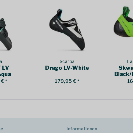
a
Scarpa
La
V LV
Drago LV-White
Skwa
Aqua
Black/
€ *
179,95 € *
16
ce
Informationen