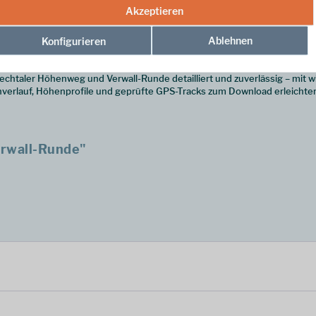
Akzeptieren
unden – trotzdem geht es hier angenehm ruhig zu. Die Verwall-Runde im a
hen Wegen und über einige fordernde Übergänge führt sie durch eine st
Ablehnen
Konfigurieren
hen Riffler zum Abschluss der Tour.
chtaler Höhenweg und Verwall-Runde detailliert und zuverlässig – mit w
erlauf, Höhenprofile und geprüfte GPS-Tracks zum Download erleichte
rwall-Runde"