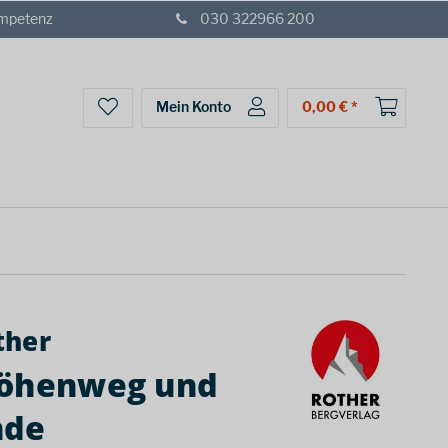
ompetenz
030 322966 200
Mein Konto
0,00 € *
ther
Höhenweg und
nde