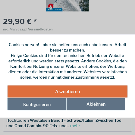
29,90 € *
inkl. MwSt.
zzgl. Versandkosten
Online bestellen
Ladenabholung
Cookies nerven! – aber sie helfen uns auch dabei unsere Arbeit
besser zu machen.
vorrätig | Lieferzeit 1-3 Werktage
Einige Cookies sind für den technischen Betrieb der Website
erforderlich und werden stets gesetzt. Andere Cookies, die den
In den
Warenkorb
Komfort bei Nutzung unserer Website erhöhen, der Werbung
dienen oder die Interaktion mit anderen Websites vereinfachen
sollen, werden nur mit deiner Zustimmung gesetzt.
Merken
Akzeptieren
Hersteller-Nr.:
9783763330287
Ablehnen
Konfigurieren
Beschreibung
Hochtouren Westalpen Band 1 - Schweiz/Italien Zwischen Tödi
und Grand Combin. 90 Fels- und...
mehr