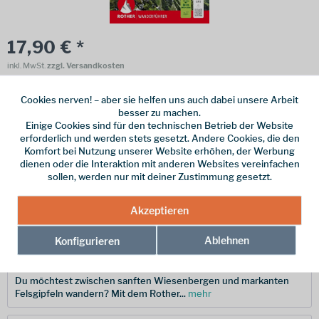
17,90 € *
inkl. MwSt.
zzgl. Versandkosten
Online bestellen
Ladenabholung
Cookies nerven! – aber sie helfen uns auch dabei unsere Arbeit
besser zu machen.
vorrätig | Lieferzeit 1-3 Werktage
Einige Cookies sind für den technischen Betrieb der Website
erforderlich und werden stets gesetzt. Andere Cookies, die den
In den
Warenkorb
Komfort bei Nutzung unserer Website erhöhen, der Werbung
dienen oder die Interaktion mit anderen Websites vereinfachen
sollen, werden nur mit deiner Zustimmung gesetzt.
Merken
Akzeptieren
Hersteller-Nr.:
9783763315284
Ablehnen
Konfigurieren
Beschreibung
Du möchtest zwischen sanften Wiesenbergen und markanten
Felsgipfeln wandern? Mit dem Rother...
mehr