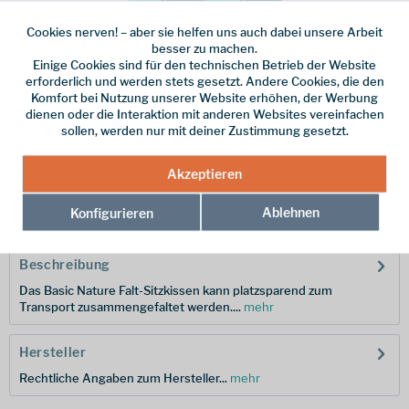
Cookies nerven! – aber sie helfen uns auch dabei unsere Arbeit
besser zu machen.
Einige Cookies sind für den technischen Betrieb der Website
Dieser Artikel steht derzeit nicht zur Verfügung!
erforderlich und werden stets gesetzt. Andere Cookies, die den
Komfort bei Nutzung unserer Website erhöhen, der Werbung
5,95 € *
dienen oder die Interaktion mit anderen Websites vereinfachen
sollen, werden nur mit deiner Zustimmung gesetzt.
inkl. MwSt.
zzgl. Versandkosten
Merken
Akzeptieren
Hersteller-Nr.:
810488
Ablehnen
Konfigurieren
Beschreibung
Das Basic Nature Falt-Sitzkissen kann platzsparend zum
Transport zusammengefaltet werden....
mehr
Hersteller
Rechtliche Angaben zum Hersteller...
mehr