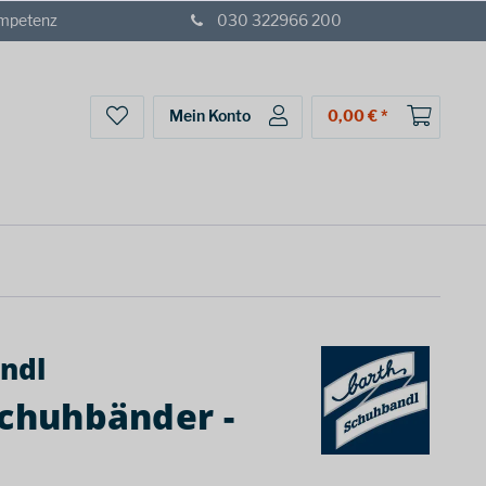
ompetenz
030 322966 200
Mein Konto
0,00 € *
ndl
Schuhbänder -