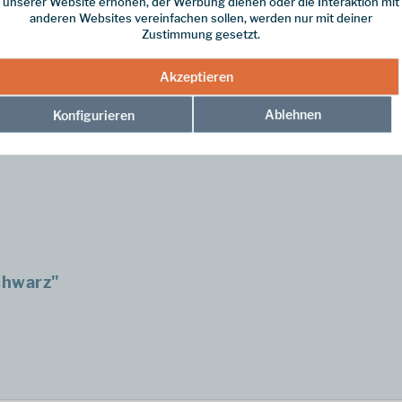
unserer Website erhöhen, der Werbung dienen oder die Interaktion mit
anderen Websites vereinfachen sollen, werden nur mit deiner
Zustimmung gesetzt.
Akzeptieren
 Möglichkeit für dich, deine Schuhe schnell zu schnüren. Mit Bandlstop
Ablehnen
Konfigurieren
chwarz"