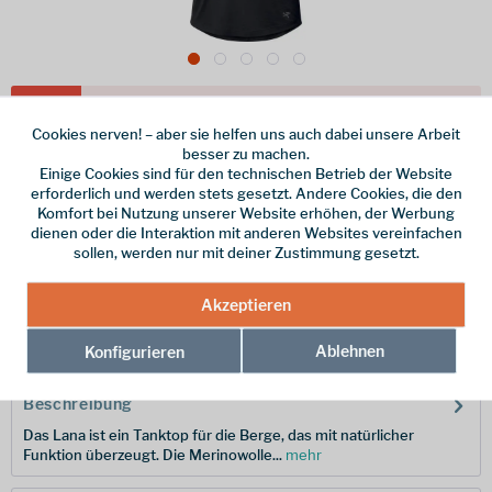
Dieser Artikel steht derzeit nicht zur Verfügung!
Cookies nerven! – aber sie helfen uns auch dabei unsere Arbeit
80,00 € *
besser zu machen.
Einige Cookies sind für den technischen Betrieb der Website
inkl. MwSt.
/ Versandkostenfrei!
erforderlich und werden stets gesetzt. Andere Cookies, die den
Komfort bei Nutzung unserer Website erhöhen, der Werbung
Größe
dienen oder die Interaktion mit anderen Websites vereinfachen
sollen, werden nur mit deiner Zustimmung gesetzt.
Merken
Akzeptieren
Hersteller-Nr.:
X000006530033-L
Ablehnen
Konfigurieren
Beschreibung
Das Lana ist ein Tanktop für die Berge, das mit natürlicher
Funktion überzeugt. Die Merinowolle...
mehr