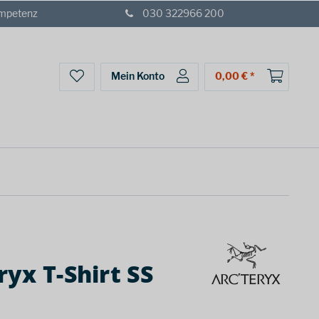
ompetenz
030 322966 200
Mein Konto
0,00 € *
yx T-Shirt SS