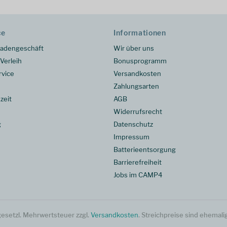
ce
Informationen
adengeschäft
Wir über uns
Verleih
Bonusprogramm
rvice
Versandkosten
Zahlungsarten
zeit
AGB
Widerrufsrecht
g
Datenschutz
Impressum
Batterieentsorgung
Barrierefreiheit
Jobs im CAMP4
. gesetzl. Mehrwertsteuer zzgl.
Versandkosten
. Streichpreise sind ehemali