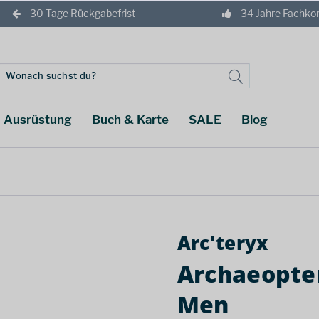
30 Tage Rückgabefrist
34 Jahre Fachk
Ausrüstung
Buch & Karte
SALE
Blog
Arc'teryx
Archaeopter
Men