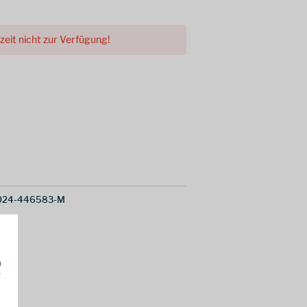
rzeit nicht zur Verfügung!
024-446583-M
h
g