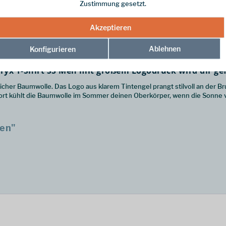
Zustimmung gesetzt.
Akzeptieren
Ablehnen
Konfigurieren
ryx T-Shirt SS Men mit großem Logodruck wird dir ge
cher Baumwolle. Das Logo aus klarem Tintengel prangt stilvoll an der Br
 kühlt die Baumwolle im Sommer deinen Oberkörper, wenn die Sonne 
Men"