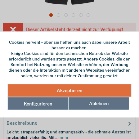
Dieser Artikel steht derzeit nicht zur Verfügung!
80,00 € *
Cookies nerven! – aber sie helfen uns auch dabei unsere Arbeit
besser zu machen.
inkl. MwSt.
/ Versandkostenfrei!
Einige Cookies sind für den technischen Betrieb der Website
erforderlich und werden stets gesetzt. Andere Cookies, die den
Größe
Komfort bei Nutzung unserer Website erhöhen, der Werbung
Größentabelle >
dienen oder die Interaktion mit anderen Websites vereinfachen
sollen, werden nur mit deiner Zustimmung gesetzt.
Merken
Akzeptieren
Ablehnen
Konfigurieren
Hersteller-Nr.:
X000007095031-10
Beschreibung
Leicht, strapazierfähig und atmungsaktiv - die schmale Aestas ist
unglaublich vielseitig. Mit...
mehr