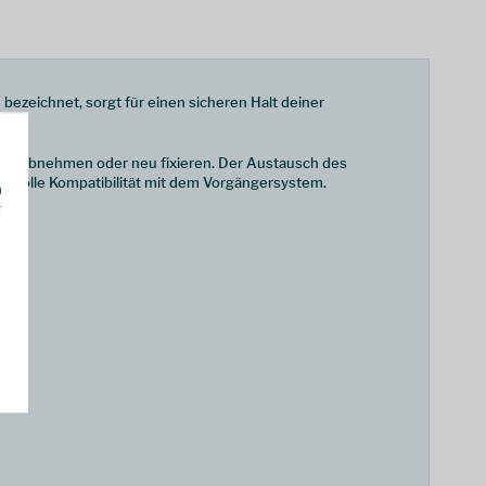
bezeichnet, sorgt für einen sicheren Halt deiner
rrad abnehmen oder neu fixieren. Der Austausch des
ne volle Kompatibilität mit dem Vorgängersystem.
h
g