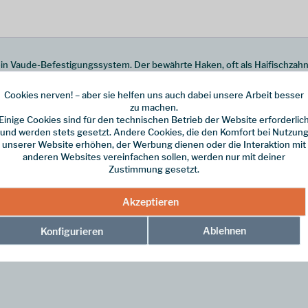
dein Vaude-Befestigungssystem. Der bewährte Haken, oft als Haifischzahn 
Cookies nerven! – aber sie helfen uns auch dabei unsere Arbeit besser
ch deine Tasche jederzeit schnell und mit nur einem Handgriff vom Fah
zu machen.
er einsatzbereit ist. Zudem überzeugt der QMR Rail Hook 2.0 durch sei
Einige Cookies sind für den technischen Betrieb der Website erforderlic
und werden stets gesetzt. Andere Cookies, die den Komfort bei Nutzun
unserer Website erhöhen, der Werbung dienen oder die Interaktion mit
taschen
anderen Websites vereinfachen sollen, werden nur mit deiner
Zustimmung gesetzt.
Akzeptieren
Ablehnen
Konfigurieren