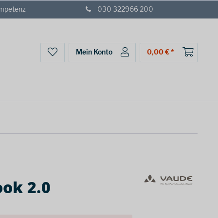
ompetenz
030 322966 200
Mein Konto
0,00 € *
ok 2.0