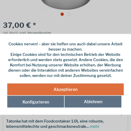
37,00 € *
inkl. MwSt.
zzgl. Versandkosten
Online bestellen
Ladenabholung
Cookies nerven! – aber sie helfen uns auch dabei unsere Arbeit
besser zu machen.
Einige Cookies sind für den technischen Betrieb der Website
vorrätig | Lieferzeit 1-3 Werktage
erforderlich und werden stets gesetzt. Andere Cookies, die den
Komfort bei Nutzung unserer Website erhöhen, der Werbung
In den
Warenkorb
dienen oder die Interaktion mit anderen Websites vereinfachen
sollen, werden nur mit deiner Zustimmung gesetzt.
Merken
Akzeptieren
Hersteller-Nr.:
4043.000
Ablehnen
Konfigurieren
Beschreibung
Tatonka hat mit dem Foodcontainer 1.0L eine robuste,
lebensmittelechte und geschmacksneutrale...
mehr